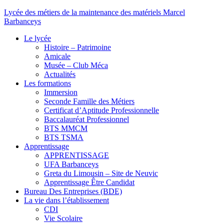
Lycée des métiers de la maintenance des matériels Marcel
Barbanceys
Le lycée
Histoire – Patrimoine
Amicale
Musée – Club Méca
Actualités
Les formations
Immersion
Seconde Famille des Métiers
Certificat d’Aptitude Professionnelle
Baccalauréat Professionnel
BTS MMCM
BTS TSMA
Apprentissage
APPRENTISSAGE
UFA Barbanceys
Greta du Limousin – Site de Neuvic
Apprentissage Être Candidat
Bureau Des Entreprises (BDE)
La vie dans l’établissement
CDI
Vie Scolaire