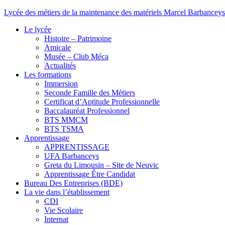
Lycée des métiers de la maintenance des matériels Marcel Barbanceys
Le lycée
Histoire – Patrimoine
Amicale
Musée – Club Méca
Actualités
Les formations
Immersion
Seconde Famille des Métiers
Certificat d’Aptitude Professionnelle
Baccalauréat Professionnel
BTS MMCM
BTS TSMA
Apprentissage
APPRENTISSAGE
UFA Barbanceys
Greta du Limousin – Site de Neuvic
Apprentissage Être Candidat
Bureau Des Entreprises (BDE)
La vie dans l’établissement
CDI
Vie Scolaire
Internat