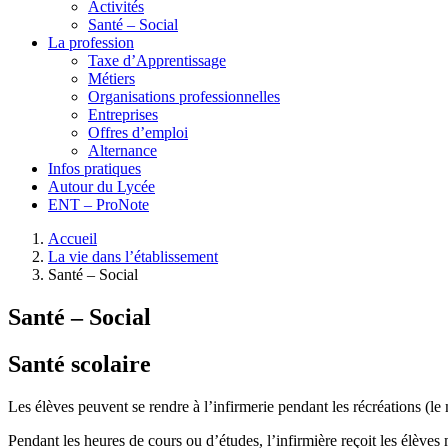
Activités
Santé – Social
La profession
Taxe d’Apprentissage
Métiers
Organisations professionnelles
Entreprises
Offres d’emploi
Alternance
Infos pratiques
Autour du Lycée
ENT – ProNote
Accueil
La vie dans l’établissement
Santé – Social
Santé – Social
Santé scolaire
Les élèves peuvent se rendre à l’infirmerie pendant les récréations (l
Pendant les heures de cours ou d’études, l’infirmière reçoit les élève