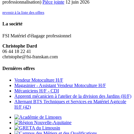
professionnalisation)
Pièce jointe
12 juin 2026
revenir à la liste des offres
La société
FSI Matériel d'élagage professionnel
Christophe Dard
06 44 18 22 41
christophe@fsi-franskan.com
Dernières offres
Vendeur Motoculture H/F
Magasinier - Assistant Vendeur Motoculture H/F
Mécaniciens H/F - CDI
Apprenti mécanicien à l'atelier de la division des Jardins (H/F)
Alternant BTS Techniques et Services en Matériel Agricole
H/F (42)