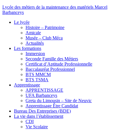
Lycée des métiers de la maintenance des matériels Marcel
Barbanceys
Le lycée
Histoire – Patrimoine
Amicale
Musée – Club Méca
Actualités
Les formations
Immersion
Seconde Famille des Métiers
Certificat d’Aptitude Professionnelle
Baccalauréat Professionnel
BTS MMCM
BTS TSMA
Apprentissage
APPRENTISSAGE
UFA Barbanceys
Greta du Limousin – Site de Neuvic
Apprentissage Être Candidat
Bureau Des Entreprises (BDE)
La vie dans l’établissement
CDI
Vie Scolaire