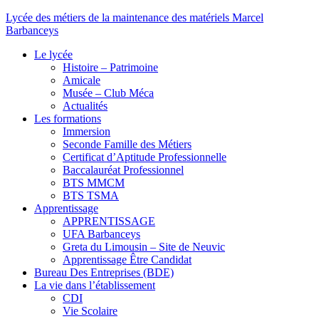
Lycée des métiers de la maintenance des matériels Marcel
Barbanceys
Le lycée
Histoire – Patrimoine
Amicale
Musée – Club Méca
Actualités
Les formations
Immersion
Seconde Famille des Métiers
Certificat d’Aptitude Professionnelle
Baccalauréat Professionnel
BTS MMCM
BTS TSMA
Apprentissage
APPRENTISSAGE
UFA Barbanceys
Greta du Limousin – Site de Neuvic
Apprentissage Être Candidat
Bureau Des Entreprises (BDE)
La vie dans l’établissement
CDI
Vie Scolaire