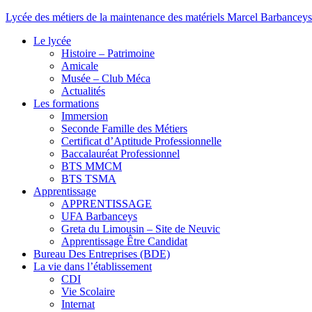
Lycée des métiers de la maintenance des matériels Marcel Barbanceys
Le lycée
Histoire – Patrimoine
Amicale
Musée – Club Méca
Actualités
Les formations
Immersion
Seconde Famille des Métiers
Certificat d’Aptitude Professionnelle
Baccalauréat Professionnel
BTS MMCM
BTS TSMA
Apprentissage
APPRENTISSAGE
UFA Barbanceys
Greta du Limousin – Site de Neuvic
Apprentissage Être Candidat
Bureau Des Entreprises (BDE)
La vie dans l’établissement
CDI
Vie Scolaire
Internat