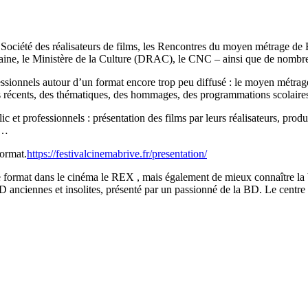
 Société des réalisateurs de films, les Rencontres du moyen métrage de B
aine, le Ministère de la Culture (DRAC), le CNC – ainsi que de nombreu
fessionnels autour d’un format encore trop peu diffusé : le moyen métrage.
 récents, des thématiques, des hommages, des programmations scolaires,
c et professionnels : présentation des films par leurs réalisateurs, pro
s…
format.
https://festivalcinemabrive.fr/presentation/
ce format dans le cinéma le REX , mais également de mieux connaître la 
BD anciennes et insolites, présenté par un passionné de la BD. Le centre