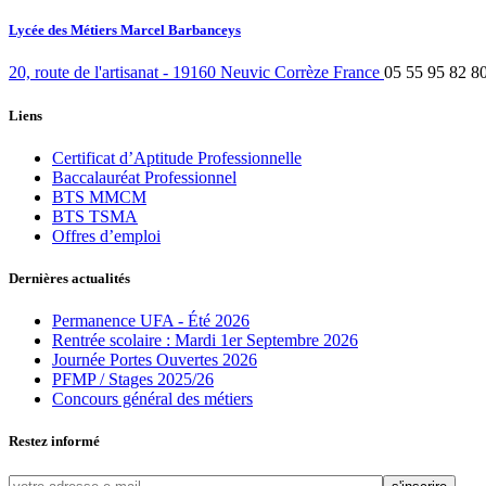
Lycée des Métiers Marcel Barbanceys
20, route de l'artisanat
-
19160
Neuvic
Corrèze
France
05 55 95 82 8
Liens
Certificat d’Aptitude Professionnelle
Baccalauréat Professionnel
BTS MMCM
BTS TSMA
Offres d’emploi
Dernières actualités
Permanence UFA - Été 2026
Rentrée scolaire : Mardi 1er Septembre 2026
Journée Portes Ouvertes 2026
PFMP / Stages 2025/26
Concours général des métiers
Restez informé