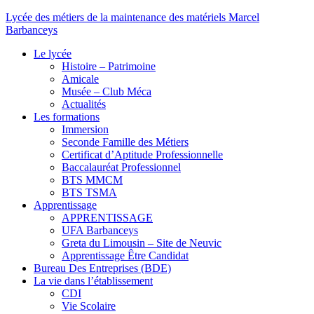
Lycée des métiers de la maintenance des matériels Marcel
Barbanceys
Le lycée
Histoire – Patrimoine
Amicale
Musée – Club Méca
Actualités
Les formations
Immersion
Seconde Famille des Métiers
Certificat d’Aptitude Professionnelle
Baccalauréat Professionnel
BTS MMCM
BTS TSMA
Apprentissage
APPRENTISSAGE
UFA Barbanceys
Greta du Limousin – Site de Neuvic
Apprentissage Être Candidat
Bureau Des Entreprises (BDE)
La vie dans l’établissement
CDI
Vie Scolaire